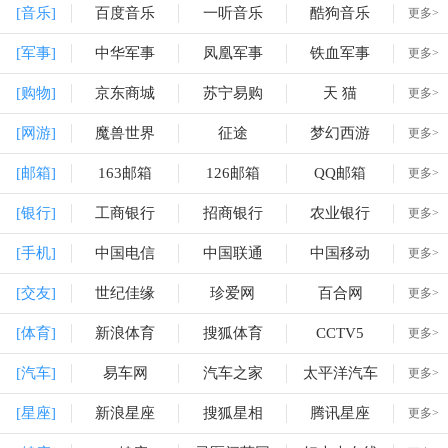
[音乐]
百度音乐
一听音乐
酷狗音乐
更多>
[军事]
中华军事
凤凰军事
铁血军事
更多>
[购物]
京东商城
苏宁易购
天 猫
更多>
[网游]
魔兽世界
征途
梦幻西游
更多>
[邮箱]
163邮箱
126邮箱
QQ邮箱
更多>
[银行]
工商银行
招商银行
农业银行
更多>
[手机]
中国电信
中国联通
中国移动
更多>
[交友]
世纪佳缘
珍爱网
百合网
更多>
[体育]
新浪体育
搜狐体育
CCTV5
更多>
[汽车]
易车网
汽车之家
太平洋汽车
更多>
[星座]
新浪星座
搜狐星相
腾讯星座
更多>