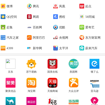
微博
腾讯
凤凰
起点
QQ空间
网易
携程
58同城
赶集
百姓网
优酷
爱奇艺
汽车之家
阿里巴巴
央视网
东方财富网
4399
新华网
太平洋
蔚来汽车
京东
苏宁易购
国美在线
美团网
饿了么
聚美优品
淘宝网
天猫商城
大众点评
亚马逊