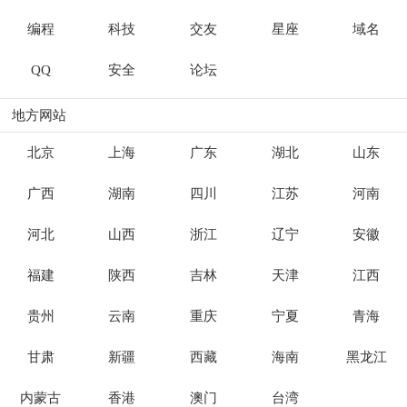
编程
科技
交友
星座
域名
QQ
安全
论坛
地方网站
北京
上海
广东
湖北
山东
广西
湖南
四川
江苏
河南
河北
山西
浙江
辽宁
安徽
福建
陕西
吉林
天津
江西
贵州
云南
重庆
宁夏
青海
甘肃
新疆
西藏
海南
黑龙江
内蒙古
香港
澳门
台湾