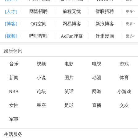
[人才]
网隆招聘
前程无忧
智联招聘
更多>
[博客]
QQ空间
网易博客
新浪博客
更多>
[视频]
哔哩哔哩
AcFun弹幕
暴走漫画
更多>
娱乐休闲
音乐
视频
电影
电视
游戏
新闻
小说
图片
动漫
体育
NBA
论坛
笑话
网游
小游戏
女性
星座
足球
直播
交友
军事
生活服务