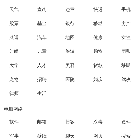
天气
查询
违章
快递
手机
股票
基金
银行
移动
房产
菜谱
汽车
地图
健康
女性
时尚
儿童
旅游
购物
团购
大学
人才
美容
贷款
移民
宠物
招聘
医院
婚庆
驾校
律师
生活
电脑网络
软件
邮箱
博客
杀毒
硬件
军事
壁纸
聊天
网页
搜索