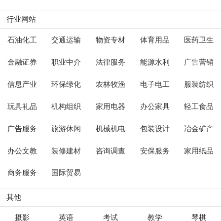
行业网站
石油化工
交通运输
物资专材
体育用品
医药卫生
金融证券
职业中介
法律服务
能源水利
广告营销
信息产业
环保绿化
农林牧渔
电子电工
服装纺织
玩具礼品
机构组织
家用电器
办公家具
轻工食品
广告服务
旅游休闲
机械机电
包装设计
冶金矿产
办公文教
装修建材
咨询调查
安保服务
家用纸品
商务服务
国际贸易
其他
摄影
英语
考试
教学
琴棋