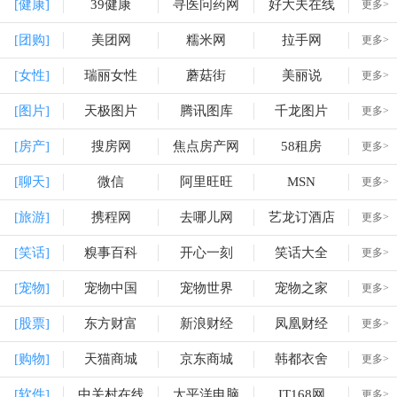
[健康]
39健康
寻医问药网
好大夫在线
更多>
[团购]
美团网
糯米网
拉手网
更多>
[女性]
瑞丽女性
蘑菇街
美丽说
更多>
[图片]
天极图片
腾讯图库
千龙图片
更多>
[房产]
搜房网
焦点房产网
58租房
更多>
[聊天]
微信
阿里旺旺
MSN
更多>
[旅游]
携程网
去哪儿网
艺龙订酒店
更多>
[笑话]
糗事百科
开心一刻
笑话大全
更多>
[宠物]
宠物中国
宠物世界
宠物之家
更多>
[股票]
东方财富
新浪财经
凤凰财经
更多>
[购物]
天猫商城
京东商城
韩都衣舍
更多>
[软件]
中关村在线
太平洋电脑
IT168网
更多>